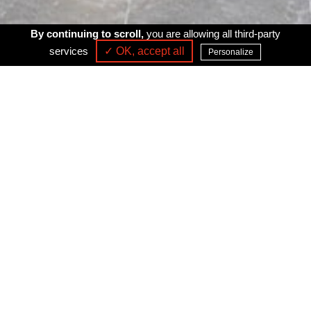
By continuing to scroll,
you are allowing all third-party
services
✓ OK, accept all
Personalize
MAÎTRE D’OUVRAGE
SERPCA
MAÎTRE D’ŒUVRE
PARTIE COMMUNE
MISSION
MAÎTRISE D’ŒUVRE DE
CONCEPTION ET
D'EXÉCUTION
SURFACE
360 M²
DATE DE LIVRAISON
2015
MONTANT TRAVAUX
0.3 M€HT
PROGRAMME
Aménagement de l’accueil, de la billetterie et de la boutique /
librairie du nouveau site touristique de la Caverne du Pont d’Arc,
la Grotte Chauvet.